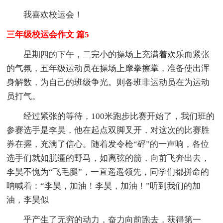
我喜欢校运会！
三年级校运会作文 篇5
星期四的下午，二完小的操场上充满着欢乐而紧张
的气氛，五年级运动员在操场上摩拳擦掌，准备使出浑
身解数，为自己的班级争光。则各班非运动员在为运动
员打气。
经过紧张的等待，100米跑步比赛开始了，我们班的
参赛选手是李昊，他在起点双脚叉开，对这次的比赛胜
券在握，充满了信心。随着发令枪“砰”的一声响，各位
选手们就如脱缰的野马，如离弦的箭，向前飞奔出去，
李昊不愧为“飞毛腿”，一直遥遥领先，同学们都拼命的
呐喊着：“李昊，加油！李昊，加油！”听到我们的加
油，李昊似
乎产生了无穷的动力，奋力向前跑去，获得第一