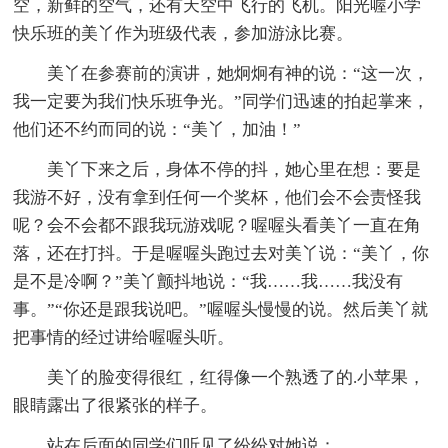
空，新鲜的空气，还有天空中飞行的飞机。阳光喔小学
快乐班的美丫作为班级代表，参加游泳比赛。
美丫在参赛前的演讲，她炯炯有神的说：“这一次，
我一定要为我们快乐班争光。”同学们迅速的拍起掌来，
他们还不约而同的说：“美丫，加油！”
美丫下来之后，身体不停的抖，她心里在想：要是
我游不好，没有拿到任何一个奖杯，他们会不会责怪我
呢？会不会都不跟我玩游戏呢？喔喔头看美丫一直在角
落，还在打抖。于是喔喔头跑过去对美丫说：“美丫，你
是不是冷啊？”美丫颤抖地说：“我……我……我没有
事。”“你还是跟我说吧。”喔喔头慢慢的说。然后美丫就
把事情的经过讲给喔喔头听。
美丫的脸变得很红，红得像一个熟透了的.小苹果，
眼睛露出了很紧张的样子。
站在后面的同学们听见了纷纷对她说：