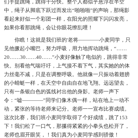
们手提跳绳，跳得十分快。整个人都似乎悬浮在半空
中，绳子从脚底下跃过而发出“啪啪啪”的声响，那绳影
看起来好似一个彩团一样，在阳光的照耀下闪闪发亮，
如果你看那跳绳，会让你眼花缭乱哩！
你瞧！这就是我们班的'老将————小麦同学，只
见他撅起小嘴巴，努力呼吸，用力地挥动跳绳，“……
20……30……40……”小麦好像触了电似的，跳得非常
快。别看他气喘吁吁，上气接不着下气，其实她的的体
力丝毫不减，只是在调整呼吸。他就像一只振动着翅膀
的小蜻蜓一样，在天空中自由自在地飞翔。远远望去，
只有一条银白色的弧线衬出他的身影。老师一声下
令：“嘘————”同学们像木偶一样，站在地上一动不
动，紧张的等待老师来记分。老师一一宣布比赛成绩。
这次比赛，我们班小麦同学取得了个好成绩，跳了153
下！我们松了一口气，那攥得紧紧的小拳头也松开了，
老师也眉开眼笑，！我们真为小麦同学感到骄傲！