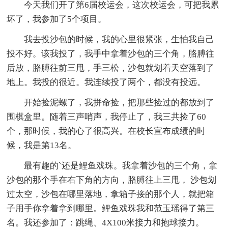
今天我们开了第6届校运会，这次校运会，可把我累
坏了，我参加了5个项目。
我去投沙包的时候，我的心里很紧张，生怕我自己
投不好。该我投了，我手中拿着沙包的三个角，胳膊往
后放，胳膊往前三甩，手三松，沙包就划着天空落到了
地上。我投的很近。我连续投了两个，都没有投远。
开始捡泥螺了，我拼命捡，把那些捡过的都放到了
围棋盒里。随着三声哨声，我停止了，我三共捡了60
个，那时候，我的心了很高兴。在校长宣布成绩的时
候，我是第13名。
最有趣的`还是鲤鱼戏珠。我拿着沙包的三个角，拿
沙包的那个手在右下角的方向，胳膊往上三甩， 沙包划
过太空，沙包在哪里落地，拿箱子接的那个人，就把箱
子用手你拿着拿到哪里。鲤鱼戏珠我和范玉瑶得了第三
名。我还参加了：跳绳、4X100米接力和抱球接力。