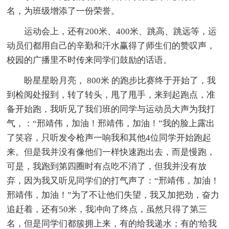
名，为班级增添了一份荣誉。
运动会上，还有200米、400米、跳高、跳远等，运
动员们都用自己的辛勤和汗水赢得了师生们的赞叹声，
校园的广播里不时传来同学们鼓励的话语。
盼星星盼月亮， 800米 的跑步比赛终于开始了，我
到检阅处报到，转了转头，甩了甩手，来到起跑点，准
备开始跑，我听见了我们班的同学与运动员大声为我打
气，：“邢靖伟，加油！邢靖伟，加油！”我的脸上露出
了笑容，只听发令枪声一响我和其他4位同学开始跑起
来。但是我并没有像他们一样快速跑出去，而是慢跑，
可是，我跑到第四圈时有点吃不消了，但我并没有放
弃，因为我又听见同学们的打气声了：“邢靖伟，加油！
邢靖伟，加油！”为了不让他们失望，我又加把劲，奋力
追赶着，还有50米，我冲向了终点，虽然只得了第三
名，但是同学们都簇拥上来，有的给我递水；有的'给我