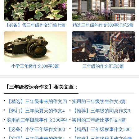
【必备】雪三年级作文汇编七篇
精选三年级的作文300字汇总5篇
小学三年级作文300字5篇
三年级的作文汇总5篇
【三年级校运会作文】相关文章：
【精选】三年级未来的作文四
实用的三年级学生作文3篇
篇
【热门】三年级夏天的作文4
【推荐】三年级的同桌作文3
篇
实用的三年级叙事作文300字4
篇
实用的三年级比赛作文4篇
篇
【必备】小学三年级作文300
【精品】三年级叙事作文300
字7篇
【实用】三年级未来的作文4
字3篇
【精选】三年级秋天作文合集