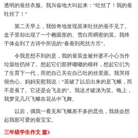
透明的蚕丝衣服。我兴奋地大叫起来：“吐丝了！我的蚕
吐丝了！”
第二天早上，我惊奇地发现原来吐丝的蚕不见了。
盒子里却出现了一个椭圆形的、雪白而稠密的茧。我终
于体会到了古诗中所说的“春蚕到死丝方尽”。
令我意想不到的是，我的蚕茧盒被外婆不小心当作
垃圾给扔掉了。想起它们那胖嘟嘟的模样，想起它们为
了生育下一代，而把自己关在自己吐的丝里面。我哭得
很伤心。妈妈安慰我说：“茧破了以后出来的是飞蛾，而
不是蚕了。它还是会飞走的”。我这才破涕为笑。晚上，
我梦见几只飞蛾在花丛中飞舞。
以后，偶我一看见和飞蛾差不多的昆虫，我就会想
起我那可爱的蚕宝宝。
三年级学生作文 篇3