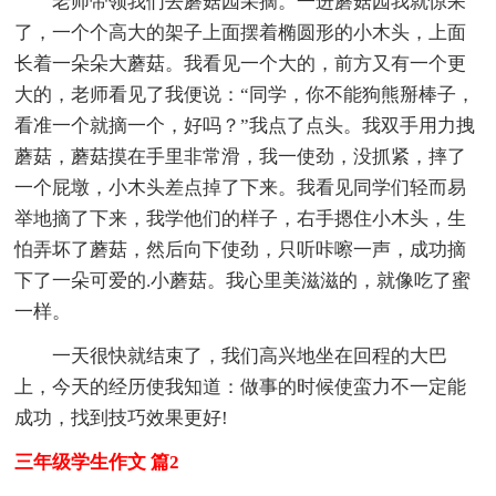
老师带领我们去蘑菇园采摘。一进蘑菇园我就惊呆
了，一个个高大的架子上面摆着椭圆形的小木头，上面
长着一朵朵大蘑菇。我看见一个大的，前方又有一个更
大的，老师看见了我便说：“同学，你不能狗熊掰棒子，
看准一个就摘一个，好吗？”我点了点头。我双手用力拽
蘑菇，蘑菇摸在手里非常滑，我一使劲，没抓紧，摔了
一个屁墩，小木头差点掉了下来。我看见同学们轻而易
举地摘了下来，我学他们的样子，右手摁住小木头，生
怕弄坏了蘑菇，然后向下使劲，只听咔嚓一声，成功摘
下了一朵可爱的.小蘑菇。我心里美滋滋的，就像吃了蜜
一样。
一天很快就结束了，我们高兴地坐在回程的大巴
上，今天的经历使我知道：做事的时候使蛮力不一定能
成功，找到技巧效果更好!
三年级学生作文 篇2