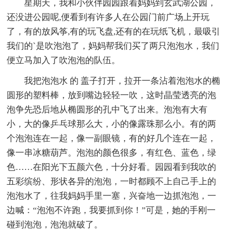
星期天，我和小伙伴园园跟着妈妈到玄武湖公园，
还没进公园呢,便看到有许多人在公园门前广场上开玩
了，有的放风筝,有的玩飞盘,还有的在玩纸飞机，最吸引
我们的`是吹泡泡了，妈妈帮我们买了两只泡泡水，我们
便立马加入了吹泡泡的队伍。
我把泡泡水 的 盖子打开，拉开一条沾着泡泡水的椭
圆形的塑料棒，放到嘴边轻轻一吹，这时晶莹透亮的泡
泡争先恐后地从椭圆形的孔中飞了出来。泡泡有大有
小，大的像乒乓球那么大，小的像露珠那么小。有的两
个泡泡连在一起，像一副眼镜，有的好几个连在一起，
像一串冰糖葫芦。泡泡的颜色很多，有红色、蓝色，绿
色……在阳光下五颜六色，十分好看。园园看到我吹的
五彩缤纷、形状各异的泡泡，一时都顾不上自己手上的
泡泡水了，往我妈妈手里一塞，兴奋地一边抓泡泡，一
边喊：“泡泡不许跑，我要抓到你！”可是，她的手刚一
碰到泡泡，泡泡就破了。