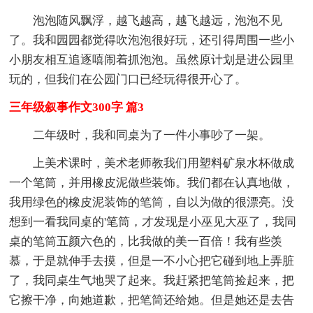
泡泡随风飘浮，越飞越高，越飞越远，泡泡不见
了。我和园园都觉得吹泡泡很好玩，还引得周围一些小
小朋友相互追逐嘻闹着抓泡泡。虽然原计划是进公园里
玩的，但我们在公园门口已经玩得很开心了。
三年级叙事作文300字 篇3
二年级时，我和同桌为了一件小事吵了一架。
上美术课时，美术老师教我们用塑料矿泉水杯做成
一个笔筒，并用橡皮泥做些装饰。我们都在认真地做，
我用绿色的橡皮泥装饰的笔筒，自以为做的很漂亮。没
想到一看我同桌的'笔筒，才发现是小巫见大巫了，我同
桌的笔筒五颜六色的，比我做的美一百倍！我有些羡
慕，于是就伸手去摸，但是一不小心把它碰到地上弄脏
了，我同桌生气地哭了起来。我赶紧把笔筒捡起来，把
它擦干净，向她道歉，把笔筒还给她。但是她还是去告