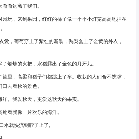
天渐渐远离了我们。
果园玩，来到果园，红红的柿子像一个个小灯笼高高地挂在
实。
的衣裳，葡萄穿上了紫红的新装，鸭梨套上了金黄的外衣，
起了燃烧的火把，水稻露出了金色的月牙儿。
了筐里，高梁和稻子们都跳上了车。收获的人们合不拢嘴，
门口去看秋的景色。
海洋。我爱秋天，更爱这秋天的果实。
高处看就像一片欢乐的海洋。
的口水就快流到脖子上了。
果。