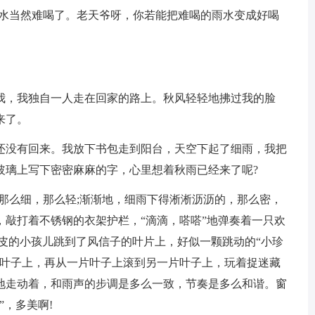
雨水当然难喝了。老天爷呀，你若能把难喝的雨水变成好喝
我，我独自一人走在回家的路上。秋风轻轻地拂过我的脸
来了。
还没有回来。我放下书包走到阳台，天空下起了细雨，我把
玻璃上写下密密麻麻的字，心里想着秋雨已经来了呢?
那么细，那么轻;渐渐地，细雨下得淅淅沥沥的，那么密，
，敲打着不锈钢的衣架护栏，“滴滴，嗒嗒”地弹奏着一只欢
皮的小孩儿跳到了风信子的叶片上，好似一颗跳动的“小珍
片叶子上，再从一片叶子上滚到另一片叶子上，玩着捉迷藏
地走动着，和雨声的步调是多么一致，节奏是多么和谐。窗
”，多美啊!