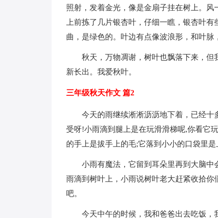
照射，发着金光，像是金扇子挂在树上。风
上前拣了几片银杏叶，仔细一瞧，银杏叶有
曲，是绿色的。叶边有点像波浪形，和叶脉
秋天，万物凋谢，树叶也飘落下来，但
新长出。我爱秋叶。
三年级秋天作文 篇2
今天的雨继续淅淅沥沥地下着，已经十
受呀!小雨滴到腿上是在玩滑滑梯呢,你看它
的手上是拔手上的毛;它落到小小的口袋里
小雨有魔法，它留到耳朵里再到大脑中
雨滴到树叶上，小雨说树叶老大赶紧收拾你
吧。
今天中午的时候，我和爸爸出去吃饭，