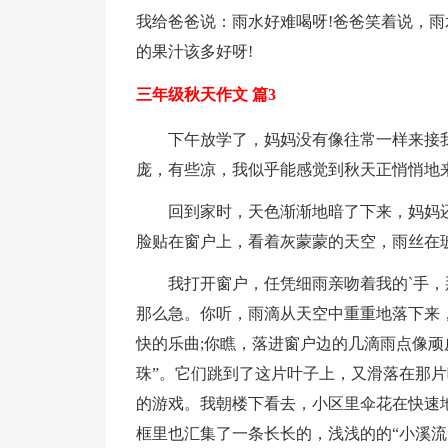
我给爸爸说：雨水好难喝呀!爸爸笑着说，
的果汁该多好呀!
三年级秋天作文 篇3
下午放学了，妈妈没有像往常一样来接
庞，有些凉，我似乎能感觉到秋天正悄悄地
回到家时，天色渐渐地暗了下来，妈妈
脸贴在窗户上，看着灰蒙蒙的天空，雨丝在
我打开窗户，任凭细雨亲吻着我的`手，
那么急。你听，雨滴从天空中重重地落下来
快的乐曲;你瞧，落进窗户边的几滴雨点像顽
珠”。它们跳到了这片叶子上，又滑落在那
的游戏。我朝楼下看去，小区里伞花在快速
框里也汇集了一条长长的，浅浅的的“小溪流