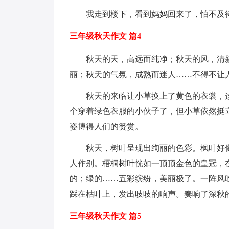
我走到楼下，看到妈妈回来了，怕不及
三年级秋天作文 篇4
秋天的天，高远而纯净；秋天的风，清
丽；秋天的气氛，成熟而迷人……不得不让
秋天的来临让小草换上了黄色的衣裳，
个穿着绿色衣服的小伙子了，但小草依然挺
姿博得人们的赞赏。
秋天，树叶呈现出绚丽的色彩。枫叶好
人作别。梧桐树叶恍如一顶顶金色的皇冠，
的；绿的……五彩缤纷，美丽极了。一阵风
踩在枯叶上，发出吱吱的响声。奏响了深秋的
三年级秋天作文 篇5