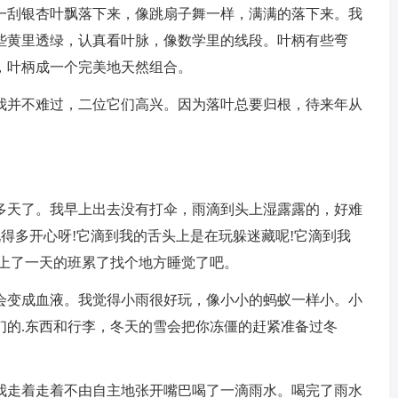
一刮银杏叶飘落下来，像跳扇子舞一样，满满的落下来。我
些黄里透绿，认真看叶脉，像数学里的线段。叶柄有些弯
，叶柄成一个完美地天然组合。
我并不难过，二位它们高兴。因为落叶总要归根，待来年从
多天了。我早上出去没有打伞，雨滴到头上湿露露的，好难
玩得多开心呀!它滴到我的舌头上是在玩躲迷藏呢!它滴到我
是上了一天的班累了找个地方睡觉了吧。
会变成血液。我觉得小雨很好玩，像小小的蚂蚁一样小。小
们的.东西和行李，冬天的雪会把你冻僵的赶紧准备过冬
我走着走着不由自主地张开嘴巴喝了一滴雨水。喝完了雨水