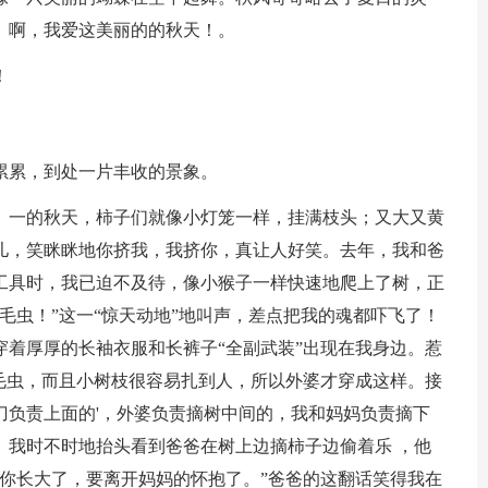
。啊，我爱这美丽的的秋天！。
！
累累，到处一片丰收的景象。
。一的秋天，柿子们就像小灯笼一样，挂满枝头；又大又黄
儿，笑眯眯地你挤我，我挤你，真让人好笑。去年，我和爸
工具时，我已迫不及待，像小猴子一样快速地爬上了树，正
毛虫！”这一“惊天动地”地叫声，差点把我的魂都吓飞了！
穿着厚厚的长袖衣服和长裤子“全副武装”出现在我身边。惹
毛毛虫，而且小树枝很容易扎到人，所以外婆才穿成这样。接
刀负责上面的'，外婆负责摘树中间的，我和妈妈负责摘下
。我时不时地抬头看到爸爸在树上边摘柿子边偷着乐 ，他
，你长大了，要离开妈妈的怀抱了。”爸爸的这翻话笑得我在