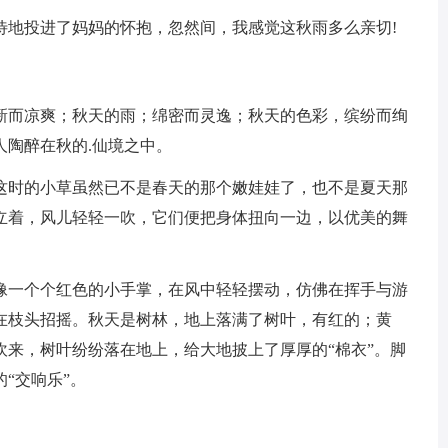
待地投进了妈妈的怀抱，忽然间，我感觉这秋雨多么亲切!
新而凉爽；秋天的雨；绵密而灵逸；秋天的色彩，缤纷而绚
人陶醉在秋的.仙境之中。
这时的小草虽然已不是春天的那个嫩娃娃了，也不是夏天那
立着，风儿轻轻一吹，它们便把身体扭向一边，以优美的舞
像一个个红色的小手掌，在风中轻轻摆动，仿佛在挥手与游
在枝头招摇。秋天是树林，地上落满了树叶，有红的；黄
吹来，树叶纷纷落在地上，给大地披上了厚厚的“棉衣”。脚
“交响乐”。