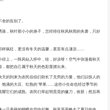
不舍的告别了。
洒落，秋叶那小小的身子，怎经得住秋风秋雨的夹袭，只好
那样疯狂，更没有冬天的温馨，甚至有点凄凉……
小径上，一阵风钻入怀中，哇，好凉呀！空气中弥漫着秋天
着，都把自己属于秋天的色彩显摆出来。
秋天的到来为农民伯伯们助长了无穷的力量，他们以惊人的
、饱满的大豆、红熟的`苹果……这些小生命也经过季节的
炫耀它们的成熟。农民们举起明晃晃的镰刀，收获；然后再
像一只美丽的蝴蝶在空中起舞。秋风哥哥略去了夏日的炎