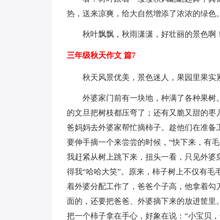
热，送来凉爽，给大自然增添了浓浓的绿色
秋叶飘飘，秋雨潇潇，好壮丽的景色啊
三年级秋天作文 篇7
秋天风景优美，景色迷人，果园里果实
外婆家门前有一块地，种满了各种果树
的文旦把树枝都压弯了；还有又脆又甜的枣
爸妈妈去外婆家帮忙摘柿子。趁他们在准备
要伸手摘一个来尝尝的时候，“快下来，有毛
我赶紧从树上跳下来，扭头一看，只见外婆
得我“哈哈大笑”。原来，柿子树上不仅有
着外婆分配工作了，爸爸个子高，他拿着勾
面的，还要把爸爸、外婆摘下来的放进筐里
把一个柿子拿在手心，好象在说：“小宝贝