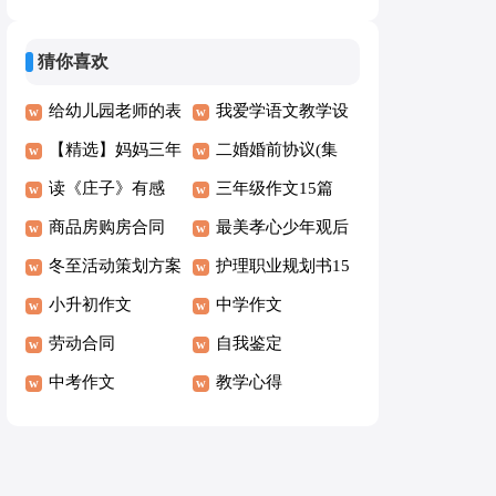
篇
300字集锦八篇
猜你喜欢
给幼儿园老师的表
我爱学语文教学设
扬信精选15篇
【精选】妈妈三年
计
二婚婚前协议(集
级作文300字汇总
读《庄子》有感
合10篇)
三年级作文15篇
六篇
商品房购房合同
最美孝心少年观后
(汇编15篇)
冬至活动策划方案
感合集15篇
护理职业规划书15
小升初作文
篇
中学作文
劳动合同
自我鉴定
中考作文
教学心得