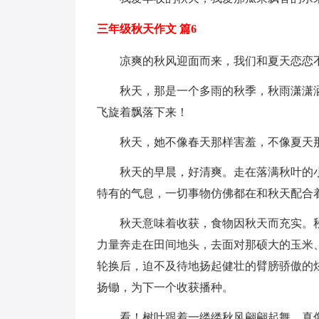
三年级秋天作文 篇6
凉爽的秋风迎面而来，我们和夏天恋恋
秋天，那是一个多雨的秋季，秋雨潇潇
飞旋着飘落下来！
秋天，她不像春天那样害羞，不像夏天
秋天的早晨，好清爽。走在落满秋叶的
特有的气息，一切事物仿佛都在和秋天配合
秋天意味着收获，食物因秋天而充实。
力量奔走在田间地头，去面对那硕大的玉米
轮换后，迫不及待地扬起健壮的臂膀骄傲的
扬锄，为下一个收获播种。
看！树叶跟着一缕缕秋风翩翩起舞，真