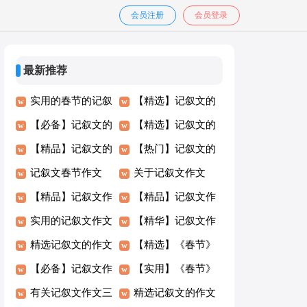
会员注册
会员登录
最新推荐
实用的春节的记叙
【精选】记叙文的
文作文汇总七篇
【必备】记叙文的
作文集锦六篇
【精选】记叙文的
作文600字八篇
【精品】记叙文的
作文汇总8篇
【热门】记叙文的
作文300字汇总6篇
记叙文春节作文
作文600字集合九
关于记叙文作文
600字合集10篇
【精品】记叙文作
篇
300字3篇
【精品】记叙文作
文400字合集5篇
实用的记叙文作文
文300字十篇
【精华】记叙文作
300字集合5篇
精选记叙文的作文
文600字集合8篇
【精选】《春节》
300字合集十篇
【必备】记叙文作
记叙文作文400字
【实用】《春节》
文600字三篇
有关记叙文作文三
四篇
记叙文作文三篇
精选记叙文的作文