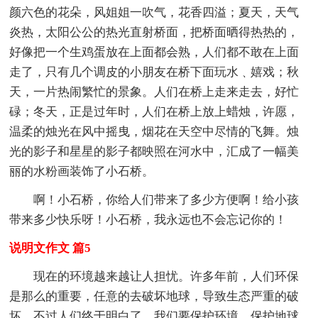
颜六色的花朵，风姐姐一吹气，花香四溢；夏天，天气
炎热，太阳公公的热光直射桥面，把桥面晒得热热的，
好像把一个生鸡蛋放在上面都会熟，人们都不敢在上面
走了，只有几个调皮的小朋友在桥下面玩水﹑嬉戏；秋
天，一片热闹繁忙的景象。人们在桥上走来走去，好忙
碌；冬天，正是过年时，人们在桥上放上蜡烛，许愿，
温柔的烛光在风中摇曳，烟花在天空中尽情的飞舞。烛
光的影子和星星的影子都映照在河水中，汇成了一幅美
丽的水粉画装饰了小石桥。
啊！小石桥，你给人们带来了多少方便啊！给小孩
带来多少快乐呀！小石桥，我永远也不会忘记你的！
说明文作文 篇5
现在的环境越来越让人担忧。许多年前，人们环保
是那么的重要，任意的去破坏地球，导致生态严重的破
坏。不过人们终于明白了，我们要保护环境，保护地球