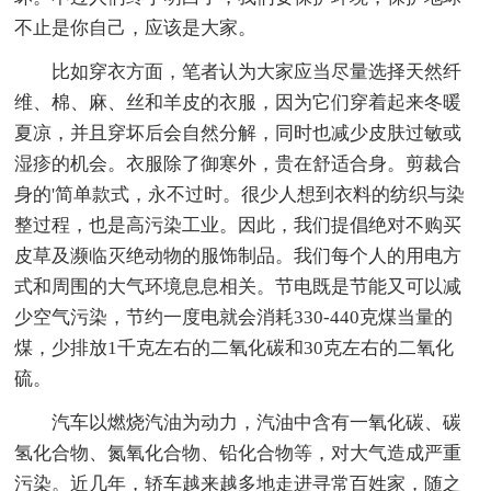
不止是你自己，应该是大家。
比如穿衣方面，笔者认为大家应当尽量选择天然纤
维、棉、麻、丝和羊皮的衣服，因为它们穿着起来冬暖
夏凉，并且穿坏后会自然分解，同时也减少皮肤过敏或
湿疹的机会。衣服除了御寒外，贵在舒适合身。剪裁合
身的'简单款式，永不过时。很少人想到衣料的纺织与染
整过程，也是高污染工业。因此，我们提倡绝对不购买
皮草及濒临灭绝动物的服饰制品。我们每个人的用电方
式和周围的大气环境息息相关。节电既是节能又可以减
少空气污染，节约一度电就会消耗330-440克煤当量的
煤，少排放1千克左右的二氧化碳和30克左右的二氧化
硫。
汽车以燃烧汽油为动力，汽油中含有一氧化碳、碳
氢化合物、氮氧化合物、铅化合物等，对大气造成严重
污染。近几年，轿车越来越多地走进寻常百姓家，随之