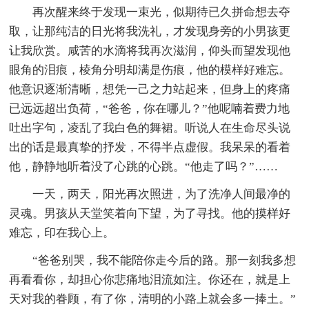
再次醒来终于发现一束光，似期待已久拼命想去夺
取，让那纯洁的日光将我洗礼，才发现身旁的小男孩更
让我欣赏。咸苦的水滴将我再次滋润，仰头而望发现他
眼角的泪痕，棱角分明却满是伤痕，他的模样好难忘。
他意识逐渐清晰，想凭一己之力站起来，但身上的疼痛
已远远超出负荷，“爸爸，你在哪儿？”他呢喃着费力地
吐出字句，凌乱了我白色的舞裙。听说人在生命尽头说
出的话是最真挚的抒发，不得半点虚假。我呆呆的看着
他，静静地听着没了心跳的心跳。“他走了吗？”……
一天，两天，阳光再次照进，为了洗净人间最净的
灵魂。男孩从天堂笑着向下望，为了寻找。他的摸样好
难忘，印在我心上。
“爸爸别哭，我不能陪你走今后的路。那一刻我多想
再看看你，却担心你悲痛地泪流如注。你还在，就是上
天对我的眷顾，有了你，清明的小路上就会多一捧土。”