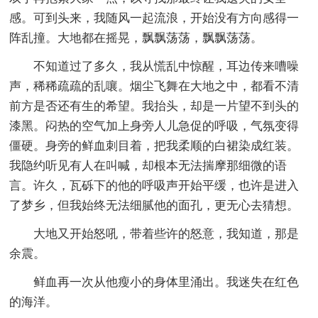
感。可到头来，我随风一起流浪，开始没有方向感得一
阵乱撞。大地都在摇晃，飘飘荡荡，飘飘荡荡。
不知道过了多久，我从慌乱中惊醒，耳边传来嘈噪
声，稀稀疏疏的乱嚷。烟尘飞舞在大地之中，都看不清
前方是否还有生的希望。我抬头，却是一片望不到头的
漆黑。闷热的空气加上身旁人儿急促的呼吸，气氛变得
僵硬。身旁的鲜血刺目着，把我柔顺的白裙染成红装。
我隐约听见有人在叫喊，却根本无法揣摩那细微的语
言。许久，瓦砾下的他的呼吸声开始平缓，也许是进入
了梦乡，但我始终无法细腻他的面孔，更无心去猜想。
大地又开始怒吼，带着些许的怒意，我知道，那是
余震。
鲜血再一次从他瘦小的身体里涌出。我迷失在红色
的海洋。