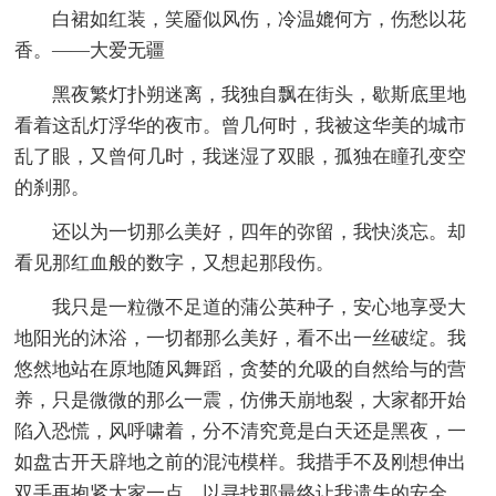
白裙如红装，笑靥似风伤，冷温媲何方，伤愁以花
香。——大爱无疆
黑夜繁灯扑朔迷离，我独自飘在街头，歇斯底里地
看着这乱灯浮华的夜市。曾几何时，我被这华美的城市
乱了眼，又曾何几时，我迷湿了双眼，孤独在瞳孔变空
的刹那。
还以为一切那么美好，四年的弥留，我快淡忘。却
看见那红血般的数字，又想起那段伤。
我只是一粒微不足道的蒲公英种子，安心地享受大
地阳光的沐浴，一切都那么美好，看不出一丝破绽。我
悠然地站在原地随风舞蹈，贪婪的允吸的自然给与的营
养，只是微微的那么一震，仿佛天崩地裂，大家都开始
陷入恐慌，风呼啸着，分不清究竟是白天还是黑夜，一
如盘古开天辟地之前的混沌模样。我措手不及刚想伸出
双手再抱紧大家一点，以寻找那最终让我遗失的安全