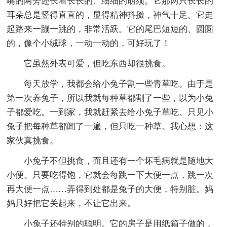
嘴的两旁还长着长长的、细细的胡须。它那两只长长的
耳朵总是竖得直直的，显得精神抖擞，神气十足。它走
起路来一蹦一跳的，非常活跃。它的尾巴短短的、圆圆
的，像个小绒球，一动一动的，可好玩了！
它虽然外表可爱，但吃东西却很挑食。
每天放学，我都会给小兔子割一些青草吃。由于是
第一次养兔子，所以我就每种草都割了一些，以为小兔
子都爱吃。一到家，我就赶紧去给小兔子草吃。只见小
兔子把每种草都闻了一遍，但只吃一种草。我心想：这
家伙真挑食。
小兔子不但挑食，而且还有一个坏毛病就是随地大
小便。只要吃得饱，它就会每跳一下大便一点，跳一次
再大便一点……弄得到处都是兔子的大便，特别脏。妈
妈只好把它关起来，不让它出来。
小兔子还特别的聪明。它的房子是用纸箱子做的，