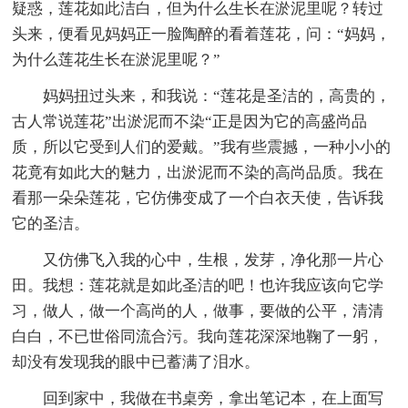
疑惑，莲花如此洁白，但为什么生长在淤泥里呢？转过
头来，便看见妈妈正一脸陶醉的看着莲花，问：“妈妈，
为什么莲花生长在淤泥里呢？”
妈妈扭过头来，和我说：“莲花是圣洁的，高贵的，
古人常说莲花”出淤泥而不染“正是因为它的高盛尚品
质，所以它受到人们的爱戴。”我有些震撼，一种小小的
花竟有如此大的魅力，出淤泥而不染的高尚品质。我在
看那一朵朵莲花，它仿佛变成了一个白衣天使，告诉我
它的圣洁。
又仿佛飞入我的心中，生根，发芽，净化那一片心
田。我想：莲花就是如此圣洁的吧！也许我应该向它学
习，做人，做一个高尚的人，做事，要做的公平，清清
白白，不已世俗同流合污。我向莲花深深地鞠了一躬，
却没有发现我的眼中已蓄满了泪水。
回到家中，我做在书桌旁，拿出笔记本，在上面写