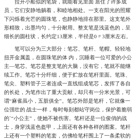
拉开小船似的笔袋，就能看见里面 居住了许多成
员，它们安静地躺着，和睦地相处。一支在阳光的照耀
下闪烁着光芒的圆珠笔，也静静地排在那里。这支笔外
形精致，出墨均匀，十分耐用。整支笔是浅蓝色的，呈
细长的圆柱状，长约定13厘米，半径是0〃3厘米左右。
笔可以分为三大部分：笔芯、笔杆、笔帽。轻轻地
扭开金属盖，在圆珠笔的体 内，沉睡着一位可爱的小公
主—笔芯。笔芯是整支笔的大脑，没有它，笔就不能继
续工作。笔芯十分纤细，便于贮放在笔杆里面。笔珠、
笔尖、塑料管子三者连成一直线组成笔芯，发挥了各自
的长处，为笔作出了重大贡献，却只有一分米光景，可
谓“麻雀虽小，五脏俱全”。笔芯外部是笔杆，它就像一
位强壮的 战士一样，每时每刻都站守岗位，保护着脆弱
的`“小公主”，使她不被伤害。笔杆还是一位俊俏的战
士，身穿浅蓝色盔甲，上面还有各种各样的图案。笔杆
上还有一个塑料的笔套，仿佛给笔杆围上了一条柔软的