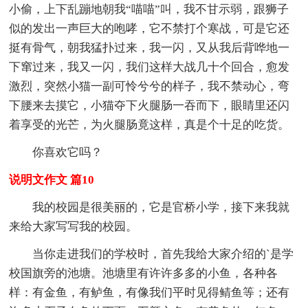
小偷，上下乱蹦地朝我“喵喵”叫，我不甘示弱，跟狮子
似的发出一声巨大的咆哮，它不禁打个寒战，可是它还
挺有骨气，朝我猛扑过来，我一闪，又从我后背哗地一
下窜过来，我又一闪，我们这样大战几十个回合，愈发
激烈，突然小猫一副可怜兮兮的样子，我不禁动心，弯
下腰来去摸它，小猫夺下火腿肠一吞而下，眼睛里还闪
着享受的光芒，为火腿肠竟这样，真是个十足的吃货。
你喜欢它吗？
说明文作文 篇10
我的校园是很美丽的，它是官桥小学，接下来我就
来给大家写写我的校园。
当你走进我们的学校时，首先我给大家介绍的`是学
校国旗旁的池塘。池塘里有许许多多的小鱼，各种各
样：有金鱼，有鲈鱼，有像我们平时见得鲭鱼等；还有