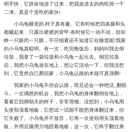
明手快，它拼命地游了过来，把我放进去的肉吃得一干
二净。真是个贪吃的家伙!
小乌龟睡觉的.样子真有趣。它有时候把四条腿和头
都藏起来，只露出硬硬的背甲;有时候它一动不动，但却
睁一只眼闭一只眼，不仔细看还不知道它在睡觉呢!我家
的小乌龟真聪明。有一次，吃完晚饭后，妈妈叫我去倒
垃圾，我拿了一袋垃圾和小乌龟一起出去。倒完垃圾
后，我把小乌龟放在地上，想让它活动一下，但我没想
到，它竟然自己爬回家，小乌龟认路的本领可真强啊!
我家的小乌龟不但会认路，而且还会一种绝活_翻筋
斗。一次偶然的机会，我把小乌龟的身体翻倒在地上，
看着它四脚朝天的样子，非常滑稽。没想到，小乌龟用
头使劲顶着地板，它想试一试能不能把身体翻过来，但
它失败了。小乌龟并不放弃，它再一次使劲用头顶着地
板，并用后腿用力地蹬着地板，这一次，它终于翻过身