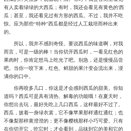
有人卖着绿绿的大西瓜；有时，我还会看见有黄色的'西
瓜；甚至，我还看见过有方形的西瓜。不过，我并不吃
惊。应为那些“特种”西瓜都是经过人工栽培而种出来
的。
所以，我并不感到奇怪。要说西瓜的味道啊，对我
而言，可是一级的棒！当你切开西瓜时，一看见红色的
果肉时，你肯定想马上吃光了吧。别急，还是慢慢品尝
吧。当你一咬下来，红色、鲜甜的果汁变会流出来，浸
满你的口中。
你再咬多几口，你这是才会感到西瓜的甜美。你知
道吗？西瓜可是具有清热、解毒的功能哦！在夏天时，
你想出去玩，最好先吃上几口西瓜，这样最好不过了。
西瓜，披着一身绿衣裳，它不像苹果那样通红通红；也
不像梨那样黄澄澄的；更不像樱桃那样小巧可爱。只有
在你切开它，吃它时；才会看到，品味到它的美和它的