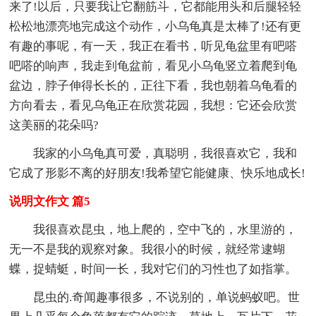
来了!以后，只要我让它翻筋斗，它都能用头和后腿轻轻
松松地漂亮地完成这个动作，小乌龟真是太棒了!还有更
有趣的事呢，有一天，我正在看书，听见龟盆里有吧嗒
吧嗒的响声，我走到龟盆前，看见小乌龟竖立着爬到龟
盆边，脖子伸得长长的，正往下看，我也朝着乌龟看的
方向看去，看见乌龟正在欣赏花园，我想：它还会欣赏
这美丽的花朵吗?
我家的小乌龟真可爱，真聪明，我很喜欢它，我和
它成了形影不离的好朋友!我希望它能健康、快乐地成长!
说明文作文 篇5
我很喜欢昆虫，地上爬的，空中飞的，水里游的，
无一不是我的观察对象。我很小的时候，就经常逮蝴
蝶，捉蜻蜓，时间一长，我对它们的习性也了如指掌。
昆虫的.奇闻趣事很多，不说别的，单说蚂蚁吧。世