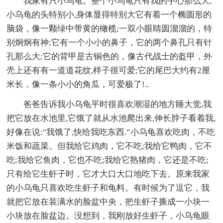
我家有只小乌龟。整个小乌龟只有我的手心那么大,
小乌龟的头特别小,身体显得特别大它有着一个椭圆形的
脑袋，像一颗绿中带黄的橄榄;一双小眼睛圆溜溜的，特
别炯炯有神;它有一个小小的鼻子，它的两个鼻孔只有针
孔那么大;它的背甲是古铜色的，像古代战士的盔甲，外
壳上还有有一道道花纹,样子很可爱;它的尾巴大约有2厘
米长，像一条小小的角瓜，可爱极了!..
爸爸告诉我小乌龟平时很喜欢潮湿的地方睡大觉,我
把它放在水池里,它饿了就从水池爬出来,伸长脖子看着我,
好像在说:"我饿了,快给我吃东西.”小乌龟喜欢吃肉，不吃
米饭和蔬菜。但我给它鸡肉，它不吃;我给它鸭肉，它不
吃;我给它鱼肉，它也不吃;我给它熟猪肉，它还是不吃;
只有给它生虾子时，它才大口大口地吃下去。原来我家
的小乌龟只喜欢吃生虾子和龟料。有时候为了逗它，我
就把它放在装满水的脸盆中央，把生虾子撕成一小块一
小块放在脸盆边。没想到，我刚放好生虾子，小乌龟眼