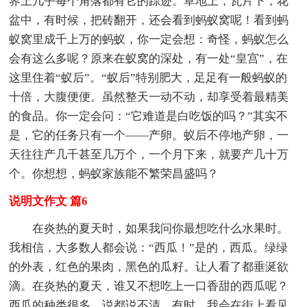
界上几乎每个角落都有它的踪迹。草地上，瓦片下，花
盆中，有时候，把砖翻开，还会看到蚂蚁窝呢！看到蚂
蚁窝里成千上万的蚂蚁，你一定会想：奇怪，蚂蚁怎么
会有这么多呢？原来在蚁窝的深处，有一处“皇宫”，在
这里住着“蚁后”。“蚁后”特别肥大，足足有一般蚂蚁的
十倍，大腹便便。虽然整天一动不动，却享受着最精美
的食品。你一定会问：“它难道是白吃饭的吗？”其实不
是，它的任务只有一个——产卵。蚁后不停地产卵，一
天往往产几千甚至几万个，一个月下来，就要产几十万
个。你想想，蚂蚁家族能不繁荣昌盛吗？
说明文作文 篇6
在炎热的夏天时，如果我问你最想吃什么水果时。
我相信，大多数人都会说：“西瓜！”是的，西瓜。绿绿
的外表，红色的果肉，黑色的瓜籽。让人看了都垂涎欲
滴。在炎热的夏天，谁又不想吃上一口香甜的西瓜呢？
西瓜的种类很多，说都说不清。有时，我会在街上看见