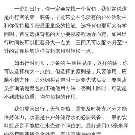
一说到出行，你一定会先找一个背包，我们常说这
是出行者的第一装备，毕竟它会在你所有的户外活动中
和你保持最亲密最重量级的接触。选择背包那可大有学
问啊，首先选择背包的大小要视路程远近而定。如果出
行时间长可以配容升大一点的，三四天可以配35升至25
升的背囊足够这样背起来相对轻松一点。
如出行时间长，所备的'生活用品多，这样的话，你
可以选择稍大一点的。但选择的原则是，只要够用，应
越小越方便。另外购买背包时一定要先试后卖，要向店
员咨询清楚背包的正确使用方法，否则上路时，可能起
不到减轻负重、均匀负担的作用。
我们夏天出行，天气炎热，需要及时补充水分才能
保持体力。水壶是在户外储存水的必要装备，一般的饮
料瓶还是不能胜任水壶这个职位的。最好选用0.5毫米厚
的高档喷漆铝合金外壳、有防霉涂层的水壶。