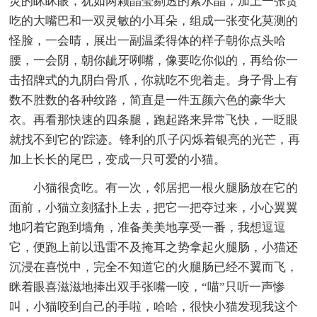
灵的眯眯眼，犹如两颗晶莹剔透的紫水晶，加上一张贪
吃的大嘴巴和一双灵敏的小耳朵，组成一张变化莫测的
怪脸，一会晴，展出一副温柔得体的样子朝你点头哈
腰，一会阴，朝你龇牙咧嘴，像要吃你似的，再给你一
击招牌式的九阴白骨爪，你就吃不兜着走。身子骨上有
数不胜数的各种纹路，简直是一件五颜六色的豪华大
衣。再看那快速的四条腿，跑起路来异常飞快，一眨眼
就找不到它的'踪迹。锋利的爪子闪烁着银亮的光芒，再
加上长长的尾巴，变成一只可爱的小猫。
小猫很贪吃。有一次，邻居把一根火腿肠放在它的
面前，小猫立刻猛扑上去，把它一把夺过来，小心翼翼
地叼着它跑到墙角，准备美美地享受一番，我想逗逗
它，便跑上前以迅雷不及掩耳之势拿起火腿肠，小猫还
沉浸在喜悦中，完全不知道它的火腿肠已经不翼而飞，
眯着眼喜滋滋地捧出双手张嘴一咬，“喵”只听一声惨
叫，小猫咬到自己的手啦，哈哈，很快小猫发现我这个