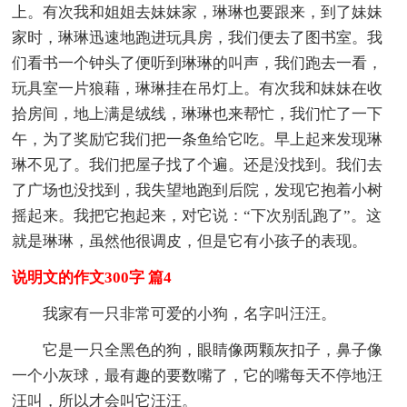
上。有次我和姐姐去妹妹家，琳琳也要跟来，到了妹妹
家时，琳琳迅速地跑进玩具房，我们便去了图书室。我
们看书一个钟头了便听到琳琳的叫声，我们跑去一看，
玩具室一片狼藉，琳琳挂在吊灯上。有次我和妹妹在收
拾房间，地上满是绒线，琳琳也来帮忙，我们忙了一下
午，为了奖励它我们把一条鱼给它吃。早上起来发现琳
琳不见了。我们把屋子找了个遍。还是没找到。我们去
了广场也没找到，我失望地跑到后院，发现它抱着小树
摇起来。我把它抱起来，对它说：“下次别乱跑了”。这
就是琳琳，虽然他很调皮，但是它有小孩子的表现。
说明文的作文300字 篇4
我家有一只非常可爱的小狗，名字叫汪汪。
它是一只全黑色的狗，眼睛像两颗灰扣子，鼻子像
一个小灰球，最有趣的要数嘴了，它的嘴每天不停地汪
汪叫，所以才会叫它汪汪。