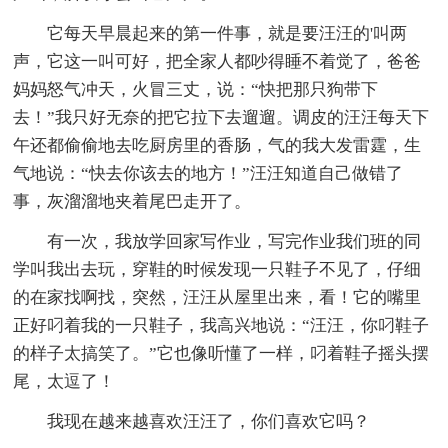
它每天早晨起来的第一件事，就是要汪汪的'叫两
声，它这一叫可好，把全家人都吵得睡不着觉了，爸爸
妈妈怒气冲天，火冒三丈，说：“快把那只狗带下
去！”我只好无奈的把它拉下去遛遛。调皮的汪汪每天下
午还都偷偷地去吃厨房里的香肠，气的我大发雷霆，生
气地说：“快去你该去的地方！”汪汪知道自己做错了
事，灰溜溜地夹着尾巴走开了。
有一次，我放学回家写作业，写完作业我们班的同
学叫我出去玩，穿鞋的时候发现一只鞋子不见了，仔细
的在家找啊找，突然，汪汪从屋里出来，看！它的嘴里
正好叼着我的一只鞋子，我高兴地说：“汪汪，你叼鞋子
的样子太搞笑了。”它也像听懂了一样，叼着鞋子摇头摆
尾，太逗了！
我现在越来越喜欢汪汪了，你们喜欢它吗？