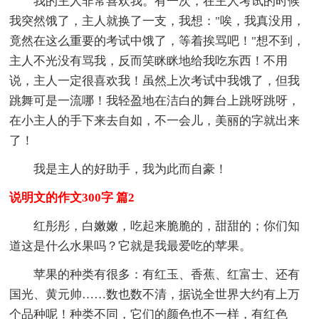
我的主人非常喜欢我。有一次，在主人考试的时候
我突然饿了，主人就换了一支，我想："唉，我真没用，
竟然在这么重要的考试中饿了，等着挨骂吧！"想不到，
主人不光没有骂我，反而笑眯眯地给我吃东西！不用
说，主人一定很喜欢我！虽然上次考试中我饿了，但我
跳舞可是一流哪！我轻盈地在洁白的舞台上跳呀跳呀，
在小主人的手下来去自如，不一会儿，美丽的字就出来
了！
我是主人的好助手，我为此而自豪！
说明文的作文300字 篇2
红彤彤，白嫩嫩，吃起来脆脆的，甜甜的；你们知
道这是什么水果吗？它就是我最爱吃的苹果。
苹果的种类有很多：有红玉、香蕉、红富士、还有
国光、黄元帅……数也数不清，据说全世界大约有上万
个品种呢！种类不同，它们的颜色也不一样，有红色