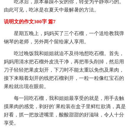
吃冰后，原本暴躁不安的你，转变为平静乖巧的。
由此可见，吃冰是在夏天中最解暑的方法。
说明文的作文300字 篇7
星期五晚上，妈妈买了三个石榴，一个送给教我弹
钢琴的老师，另外两个留给家人享用。
吃过晚饭我和姐姐就迫不及待地想吃石榴。首先，
妈妈用清水把石榴外皮洗干净，再把蒂头削掉，然后用
刀子轻轻把果皮划开，下刀时不能太重以免伤及果肉，
接下来顺着划开的线把石榴剥开，一粒一粒像红宝石的
果粒就出现在眼前。
每一回吃石榴，我和姐姐最享受的就是，用手去触
摸果肉的感觉，剥好的`果粒装在盒子里鲜红欲滴，真是
好看，抓一把放进嘴里，酸酸甜甜的好滋味，令人十分
享受。