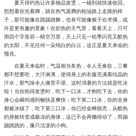
夏天得灼热让许多物品发烫，一碰到就快速收回。
想想看你光着脚，踏在热气蒸腾的柏油路上走路的样
子，那可能像在跳踢踏舞，也有可能像猴子在求偶，或
许是更有趣的景象！在炽热的天气里，看看天上，只可
用四个字形容—晴空万里，天上只见一轮季闪亮又酷热
的太阳，不见任何一朵纯白的白云，这正是夏天来临的.
预兆。
在夏天来临时，气温相当炙热，令人无食欲，三餐
都不想要吃，大汗淋漓，使得身上的衣服充满着结晶的
汗水，那气味令人痛苦不堪。这时消暑的方法就是吃冰
啦！当你热得发烫时，吃下一口冰，才刚吃下去，你的
身心会瞬间感到畅快及爽快；吃下第二口冰，你的全身
都被冰镇了，吃下第三口冰，你已经金蝉脱壳，从酷热
的身躯转变成极冻的身体，这已不会再懒得动了，而蹦
蹦跳跳的，像只活泼的小狗。